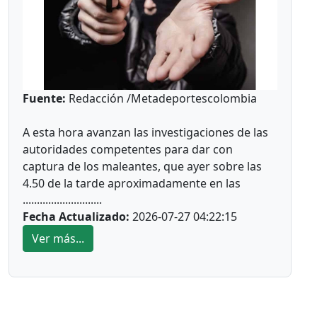
sus pies, está ahí pitando y coordinado el
Están pendientes los zonales de Cumaral que
torneo, El Negro tiene su tumbao.
se disputara el 3 al 8 de agosto y Puerto López,
que realizará ´del 11 al 14 de agosto.
*
Grado 6*
Los equipos que resulten campeones en cada
Otro que no pierde su encanto personal con su
rama, categoría y deporte en los siete zonales,
bandola, es el exárbitro profesional, quien
Fuente:
Redacción /Metadeportescolombia
clasificarán a la final departamental de los
ahora el presidente de Coarbimeta, Alexander
Juegos Intercolegiados 2026 en el Meta, que
Garzón Valero, quien maneja todos los torneos
A esta hora avanzan las investigaciones de las
está programada del 31 de agosto al 4 de
e fútbol, fútbol sala y fútbol de salón.
autoridades competentes para dar con
septiembre en Villavicencio.
captura de los maleantes, que ayer sobre las
*
Grado 7*
4.50 de la tarde aproximadamente en las
............................
instalaciones de Villacentro, atracaron al
Los líderes en lo diferentes torneos y
Fecha Actualizado:
2026-07-27 04:22:15
presidente de la Liga de Baloncesto del Meta,
categorías son:
Víctor Hugo Ladino Castro, quien portaba en
Ver más...
Fútbol prejuvenil masculino: La Sabiduría
esos momentos la suma de $ 49 millones
(Acacias)
585.000 de pesos.
Fútbol juvenil masculino: José María Córdoba
Según los peritos, que recibieron la denuncia
(Guamal)
del afectado, esto ocurrió en la modalidad de