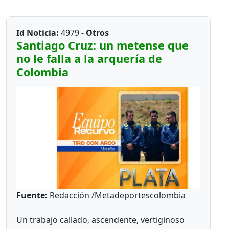
hurto a mano armada, los dineros fueron
Fútbol de Salón juvenil femenino: Colintegrado
girados por el Instituto Departamental de
(San Martin)
Id Noticia:
4979 -
Otros
Deportes (Idermeta), para cubrir los gastos del
Santiago Cruz: un metense que
equipo de baloncesto masculino, que debería
Futbol de Salón juvenil masculino: Pablo E.
no le falla a la arquería de
hacerse presente en zonal eliminatorio a
Riveros (Acacias)
Colombia
disputarse en Tocancipá (Cundinamarca) desde
Fútbol Sala prejuvenil masculino: Campestre
el 26 de julio hasta el 3 de agosto próximo, y
Domiciano (Guamal)
que otorga cupos a Juegos Nacionales 2027.
Fútbol Sala juvenil masculino: Cofrem (Acacias)
*
Ola delincuencial*
Fútbol Sala juvenil femenino: Manuela Beltrán
La semana pasada nuestro colega deportivo,
(San Martin)
Alfonso Sierra Trujillo, fue atracado y
despojado de su maletas donde llevaba todos
*Grado 8*
sus ensere y herramientas de trabajo. El hecho
ocurrió por inmediaciones del barrio La
Encontramos a un joven de 1.91 de estatura, se
Fuente:
Redacción /Metadeportescolombia
esperanza.
llama Andrés Felipe Vargas, todos pensábamos
que era jugador de baloncesto o voleibol. No
*
Todavía no olvidamos*
Un trabajo callado, ascendente, vertiginoso
señor, juega en el deporte de fútbol de salón