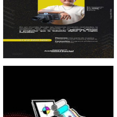
Voleibol
Prejuvenil femenino: José María Córdoba (Guamal)
Prejuvenil masculino: Sto Domingo Savio (Acacias)
Juvenil femenino: Campestre Domisiano (Guamal)
Juvenil masculino: Sto Domingo Savio (Acacias)
*Las preocupaciones*
Las encontramos con la familia del voleibol piso,
por la deserción que se viene dando el voleibol
piso, ya que muchos deportistas jóvenes quieren
emigrar al deporte voleibol playa, quienes
recomienda que esta modalidad no se debe incluir
en los Juegos Intercolegiados.
Esta misma voz de preocupación se ha podido