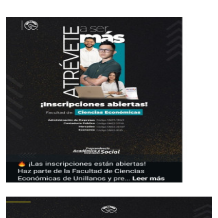
nuevamente su calidad tÃ©cnica para derrotar a
los rivales.
Los resultados fueron los siguientes:
Ganadores -Perdedores
48 kilos: Melissa GarcÃ­a derrota a Saiman RodrÃ­
guez (Arauca)
52 kilos: HÃ©ctor Charrupi a Carlos Albornoz
(Venezuela)
60 kilos: Brayan Pedraza a Brayan Orjuela
(Santander)
91 kilos: William VÃ¡squez le gano a Luis SÃ¡nchez
(Venezuela)
+91 kilos Willys Mendoza vence a Luis Carlos
Niuman (Venezuela)
Hoy se cumplirÃ¡ una nueva jornada con la
presentaciÃ³n de los demÃ¡s seleccionado del
Meta, que viene de realizar una etapa de