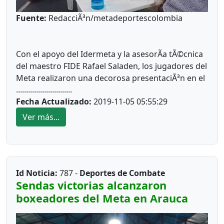
Fuente:
RedacciÃ³n/metadeportescolombia
Con el apoyo del Idermeta y la asesorÃ­a tÃ©cnica
del maestro FIDE Rafael Saladen, los jugadores del
Meta realizaron una decorosa presentaciÃ³n en el
............................
Campeonato Nacional por Rangos de Elo, que se
Fecha Actualizado:
2019-11-05 05:55:29
disputo en la localidad de Villamaria, Caldas.
Ver más...
La presidenta de la Liga de Ajedrez del Meta, la
odontÃ³loga Carolina RodrÃ­guez Vivas, se
mostrÃ³ satisfecha por el nivel el torneo y los
logros alcanzados por nuestros deportistas.
Id Noticia:
787 -
Deportes de Combate
Sendas victorias alcanzaron
DestacÃ³ el tercer lugar de AndrÃ©s Lozada
boxeadores del Meta en Arauca
ZÃºÃ±iga en la categorÃ­a C, donde recibiÃ³
medalla de bronce, recientemente se graduÃ³ de
arquitecto , tÃ­tulo conferido por la Universidad