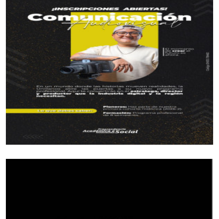
concentraciÃ³n por mÃ¡s de diez dÃ­as en la ciudad
IbaguÃ©.
Esta fase de preparaciÃ³n y adaptaciÃ³n la viene
cumpliendo la Liga de Boxeo del Meta, gracias al
apoyo del Gobierno Departamental a travÃ©s del
Instituto de Deportes y RecreaciÃ³n, Idermeta.