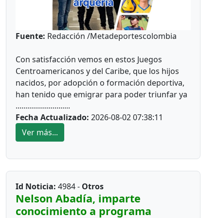
Fuente:
Redacción /Metadeportescolombia
Con satisfacción vemos en estos Juegos
Centroamericanos y del Caribe, que los hijos
nacidos, por adopción o formación deportiva,
han tenido que emigrar para poder triunfar ya
............................
sean por estudios, trabajo o una oportunidad
Fecha Actualizado:
2026-08-02 07:38:11
más fuerte económicamente. En estos Juegos
Centroamericanos y del Caribe de Santo
Ver más...
Domingo, lo estamos viendo:
*Ajedrez*
Durante diez años la barranquillera Valentina
Id Noticia:
4984 -
Otros
Argote Heredia, defiendo los colores de la Liga
Nelson Abadía, imparte
de Ajedrez del Meta, fue formando por el
conocimiento a programa
instructor nacional Carlos Guillermo Rey,