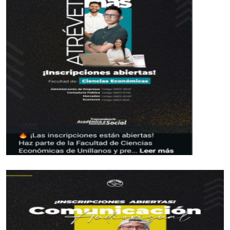
*Los clasificados*
Futbol
Prejuvenil masculino: Colegio Cofrem (Guamal)
Juvenil masculino: José María Córdoba (Guamal)
Futbol de Salón
Juvenil femenino: Juan Rozo (Acacias)
Juvenil masculino: Pablo E. Riveros (Acacias)
Futbol Sala
Prejuvenil masculino: Colegio Cofrem (Acacias)
Juvenil masculino: Colegio Cofrem (Acacias)
Juvenil femenino: Manuela Beltrán (San Martín)