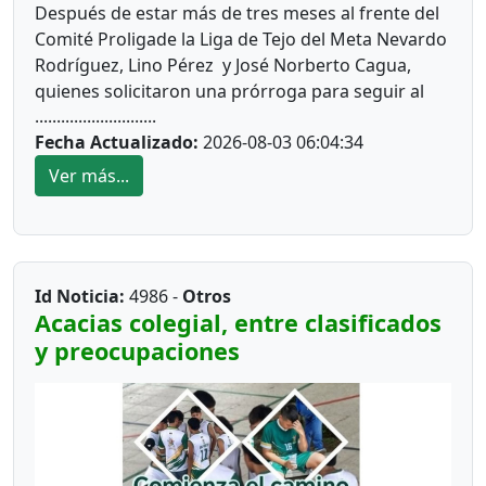
Después de estar más de tres meses al frente del
Comité Proligade la Liga de Tejo del Meta Nevardo
Rodríguez, Lino Pérez y José Norberto Cagua,
quienes solicitaron una prórroga para seguir al
............................
frente de la entidad, esta no le fue concedida por
Fecha Actualizado:
2026-08-03 06:04:34
la Federación Colombiana de Tejo, que decidió
nombrar un nuevo Comité Proliga.
Ver más...
Uno de los integrantes del anterior Comité
Proliga, dijo lacónicamente, que en vez de recibir
respaldo del ente nacional lo que recibieron, “fue
un golpe de estado blando”.
Id Noticia:
4986 -
Otros
Acacias colegial, entre clasificados
En consecuencia desde ya anuncia que esta
y preocupaciones
semana podría a ver elección del nuevo órgano de
administración, estaría regresando Héctor
Roncancio, quien ya fue presidente de organismo
deportivo.
En la junta directiva, se anuncia la incorporación