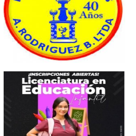
En 1759 el Virrey José Solís Fochs de Cardona,
firmó el edicto por el cual se ordenaba la
construcción de una vía que comunicara a
Santa Fe con San Martín y San Juan, en los
Llanos del Orinoco, como en aquella época se
le conocía a la región. El interés era conectar
ese territorio rico en recursos con lo alto de la
cordillera y, desde allí, con el río Magdalena,
principal arteria del Virreinato con la Costa
Caribe. La travesía podía durar meses, la vida
de muchos hombres y mujeres eran cobradas
por lo agreste del camino y en muchas
ocasiones la carga no llegaba a su destino. Era
una epopeya transitar por allí y tener éxito.
*Tramo 2*
Hoy, 200 años después, los Llanos Orientales
colombianos, parecieran que están igual de