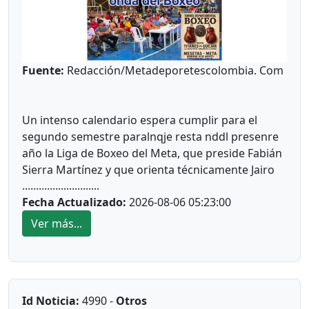
Fuente:
Redacción/Metadeporetescolombia. Com
Un intenso calendario espera cumplir para el
segundo semestre paralnqje resta nddl presenre
año la Liga de Boxeo del Meta, que preside Fabián
Sierra Martínez y que orienta técnicamente Jairo
............................
Lievano Barrientos. Aquí están los cumplidos y por
Fecha Actualizado:
2026-08-06 05:23:00
cumplir:
Ver más...
"Guamal *
El pasado fin de semana se cumplió en el
polideportivo del municipio de Guamaluna
interesante velada qué fue patrocinada por el
Id Noticia:
4990 -
Otros
alcalde a José Fernando Peña Rabelo y coordinada