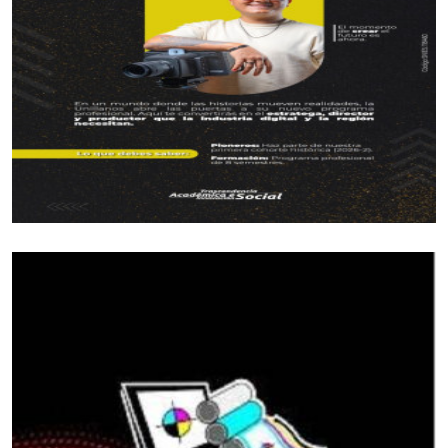
Voleibol
Prejuvenil femenino: José María Córdoba (Guamal)
Prejuvenil masculino: Sto Domingo Savio (Acacias)
Juvenil femenino: Campestre Domisiano (Guamal)
Juvenil masculino: Sto Domingo Savio (Acacias)
*Las preocupaciones*
Las encontramos con la familia del voleibol piso,
por la deserción que se viene dando el voleibol
piso, ya que muchos deportistas jóvenes quieren
emigrar al deporte voleibol playa, quienes
recomienda que esta modalidad no se debe incluir
en los Juegos Intercolegiados.
Esta misma voz de preocupación se ha podido